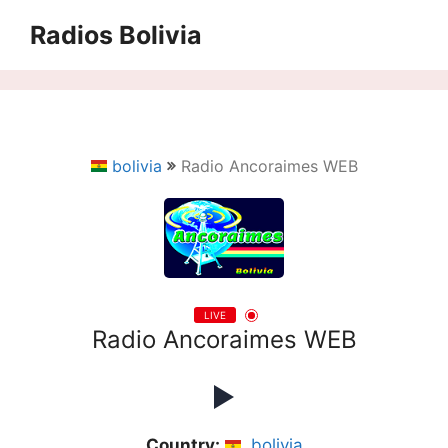
Saltar
Radios Bolivia
al
contenido
bolivia
Radio Ancoraimes WEB
LIVE
Radio Ancoraimes WEB
Country:
bolivia